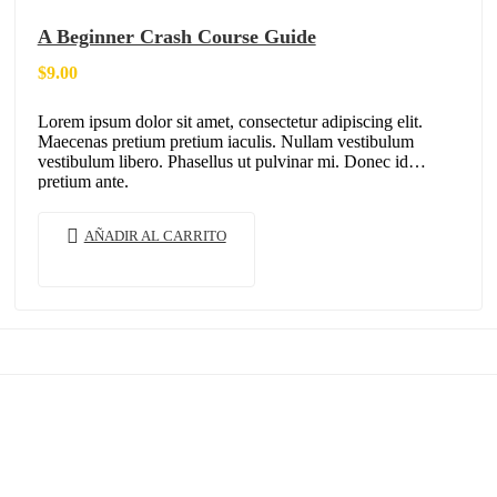
A Beginner Crash Course Guide
$
9.00
Lorem ipsum dolor sit amet, consectetur adipiscing elit.
Maecenas pretium pretium iaculis. Nullam vestibulum
vestibulum libero. Phasellus ut pulvinar mi. Donec id
pretium ante.
AÑADIR AL CARRITO