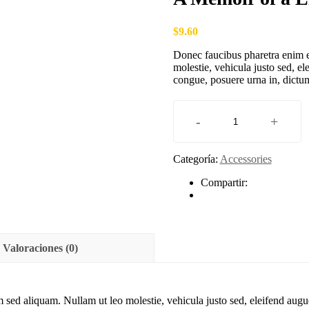
$
9.60
Donec faucibus pharetra enim e
molestie, vehicula justo sed, e
congue, posuere urna in, dictu
-
+
A
Memoir
of
Categoría:
Accessories
a
Life
Compartir:
Interrupted
cantidad
Valoraciones (0)
m sed aliquam. Nullam ut leo molestie, vehicula justo sed, eleifend au