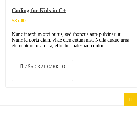
Coding for Kids in C+
$
35.00
Nunc interdum orci purus, sed rhoncus ante pulvinar ut.
Nunc id porta diam, vitae elementum nisl. Nulla augue urna,
elementum ac arcu a, efficitur malesuada dolor.
AÑADIR AL CARRITO
Buscar