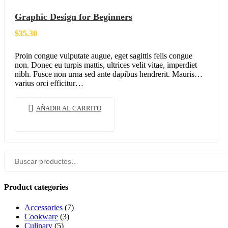
Graphic Design for Beginners
$
35.30
Proin congue vulputate augue, eget sagittis felis congue
non. Donec eu turpis mattis, ultrices velit vitae, imperdiet
nibh. Fusce non urna sed ante dapibus hendrerit. Mauris
varius orci efficitur…
AÑADIR AL CARRITO
Buscar
por:
Product categories
Accessories
(7)
Cookware
(3)
Culinary
(5)